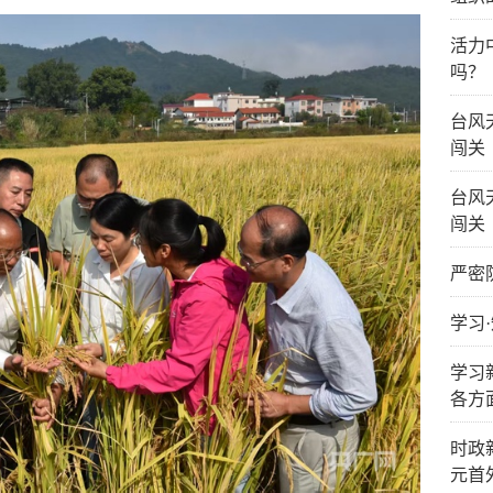
活力
吗？
台风
闯关
台风
闯关
严密
学习
学习
各方
时政
元首