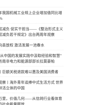
年我国机械工业规上企业增加值同比增
4%
层减负 促实干担当——《整治形式主义
层减负若干规定》出台两周年观察
向县放权 激活发展一池春水
待从中国的发展实践中汲取经验和智慧”
访南非电力和能源部部长拉莫豪帕
丨巨额关税退款难以惠及美国消费者
观察丨海外青年追捧中式生活方式 世界
鲜活立体的中国
万里，价值几何——从信鸽行业看体育
的社会能量释放