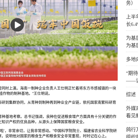
务）
上半
长6.
为基
为基
多地
“期
——
管同时上演。海南一制种企业负责人王仕明正忙着将东方市感城镇的一块
植作物的制种基地。”王仕明说。
综述
科研到集群协同，从育种到制种再到种业全产业链，依托国家南繁科研育
外媒
看见
科研育种基地考察。总书记强调，良种在促进粮食增产方面具有十分关键的作
主知识产权的优良品种，从源头上保障国家粮食安全。
鸽行
来啦’，非常亲切，让我非常感动。”中国科学院院士、福建省农业科学院研
察，说明他对国家的粮食生产和粮食安全非常重视，时时记在心上。
组织