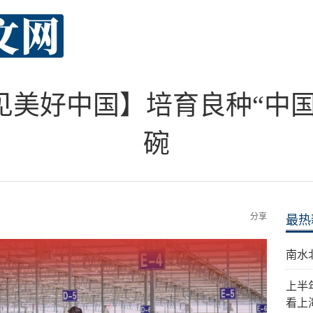
见美好中国】培育良种“中国
碗
分享
最热
南水
上半
看上