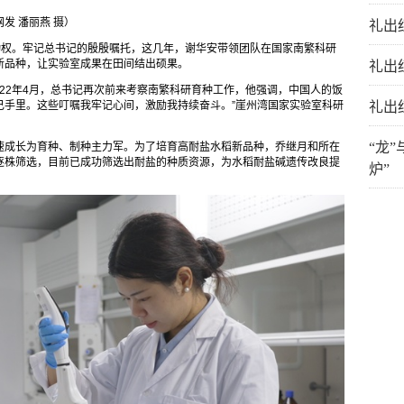
发 潘丽燕 摄）
礼出
动权。牢记总书记的殷殷嘱托，这几年，谢华安带领团队在国家南繁科研
新品种，让实验室成果在田间结出硕果。
礼出
022年4月，总书记再次前来考察南繁科研育种工作，他强调，中国人的饭
礼出
己手里。这些叮嘱我牢记心间，激励我持续奋斗。”崖州湾国家实验室科研
“龙
速成长为育种、制种主力军。为了培育高耐盐水稻新品种，乔继月和所在
逐株筛选，目前已成功筛选出耐盐的种质资源，为水稻耐盐碱遗传改良提
炉”