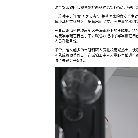
谢华安带领团队观察水稻新品种结实粒情况（央广网
一粒种子，连着“国之大者”，关系国家粮食安全主
育种基地持续攻关，培育出耐储存、高产量的水稻
三亚崖州湾科技城高新区是海南种业的主阵地。“2
碗要牢牢端在自己手中，就必须把种子牢牢攥在自
人员乔继月说。
如今，越来越多的年轻科研人员扎根南繁热土，快
团队成员顶着烈日，在试验田中对大量野生稻进行
供了关键分子靶标。