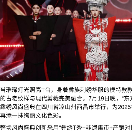
当璀璨灯光照亮T台，身着彝族刺绣华服的模特款
的古老纹样与现代剪裁完美融合。7月19日晚，“东
彝绣风尚盛典在四川省凉山州西昌市举行，为202
再添一抹绚丽文化色彩。
整场风尚盛典创新采用“彝绣T秀+非遗集市+产销对