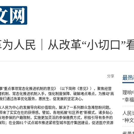
革为人民｜从改革“小切口”看
分享
最热
事”重点事项常态化推进机制的意见》（以下简称《意见》），聚焦经营
理响
理机制、常态化推进机制入手，强化制度保障、破解堵点难点，为推动“高
了我们通过改革优化服务，惠民生、促发展的坚定决心。
“幸
以人民为中心的发展导向和价值取向，解决了一系列群众急难愁盼问题。
姓带来了实实在在的获得感。譬如，各地拓展“社区养老”新模式，诸多贴心
人民论
业地参保的户籍限制，实施更加灵活的参保缴费方式，积极引导有条件的
“种文
保险；在全国81个试点城市推进紧密型城市医疗集团建设，促进医疗资源
雀巢