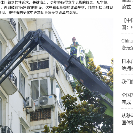
具体问题到共性诉求、关键痛点，更能够取得立竿见影的效果。从学位、
范式
局，再到鼓励“妈妈岗”的创设，这些看似细微的改革举措，精准对接百姓现
在看得见、摸得着的变化中更加切身感受到改革的温度。
【中
国：
Chi
变玩
日本
绝拥
我们
全国
完成
从移
国体