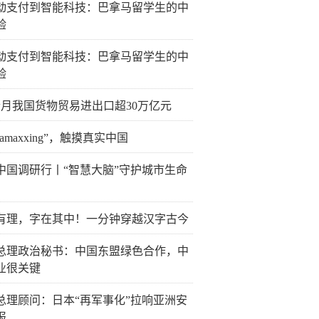
动支付到智能科技：巴拿马留学生的中
验
动支付到智能科技：巴拿马留学生的中
验
个月我国货物贸易进出口超30万亿元
inamaxxing”，触摸真实中国
中国调研行丨“智慧大脑”守护城市生命
有理，字在其中！一分钟穿越汉字古今
总理政治秘书：中国东盟绿色合作，中
业很关键
总理顾问：日本“再军事化”拉响亚洲安
报