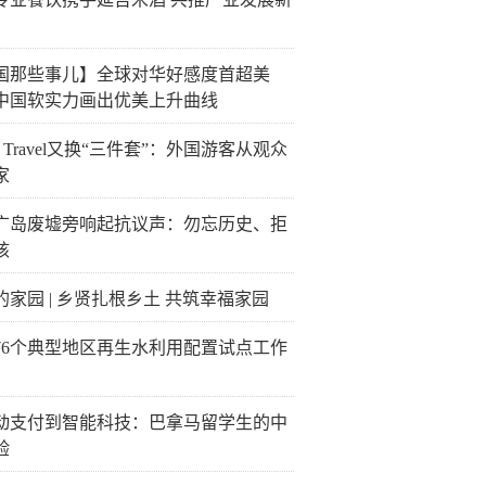
国那些事儿】全球对华好感度首超美
中国软实力画出优美上升曲线
na Travel又换“三件套”：外国游客从观众
家
广岛废墟旁响起抗议声：勿忘历史、拒
核
的家园 | 乡贤扎根乡土 共筑幸福家园
76个典型地区再生水利用配置试点工作
动支付到智能科技：巴拿马留学生的中
验