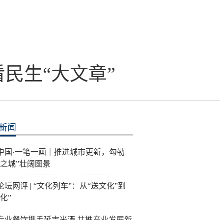
民生“大文章”
新闻
中国·一笔一画｜推进城市更新，勾勒
福之城”壮阔图景
坛网评 | “文化列车”：从“送文化”到
化”
专业餐饮携手延吉米酒 共推产业发展新