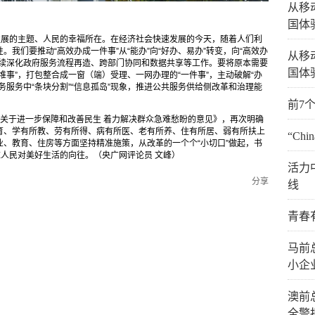
从移
国体
发展的主题、人民的幸福所在。在经济社会快速发展的今天，随着人们利
我们要推动“高效办成一件事”从“能办”向“好办、易办”转变，向“高效办
从移
持续深化政府服务流程再造、跨部门协同和数据共享等工作。要将原本需要
国体
堆事”，打包整合成一窗（端）受理、一网办理的“一件事”，主动破解“办
务服务中“条块分割”“信息孤岛”现象，推进公共服务供给侧改革和治理能
前7
关于进一步保障和改善民生 着力解决群众急难愁盼的意见》，再次明确
育、学有所教、劳有所得、病有所医、老有所养、住有所居、弱有所扶上
“Ch
、教育、住房等方面坚持精准施策，从改革的一个个“小切口”做起，书
应人民对美好生活的向往。（央广网评论员 文峰）
活力
分享
线
青春
马前
小企
澳前
全警