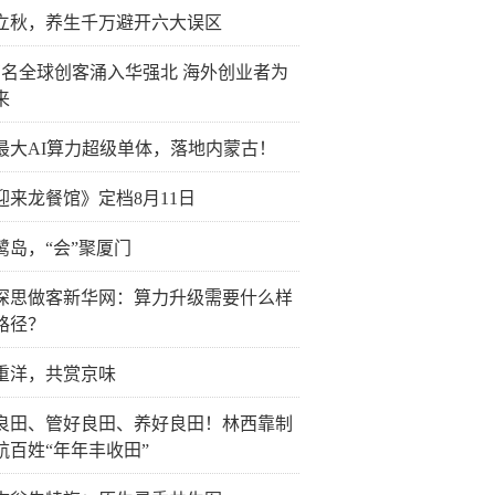
立秋，养生千万避开六大误区
万名全球创客涌入华强北 海外创业者为
来
最大AI算力超级单体，落地内蒙古！
迎来龙餐馆》定档8月11日
鹭岛，“会”聚厦门
深思做客新华网：算力升级需要什么样
路径？
重洋，共赏京味
良田、管好良田、养好良田！林西靠制
航百姓“年年丰收田”