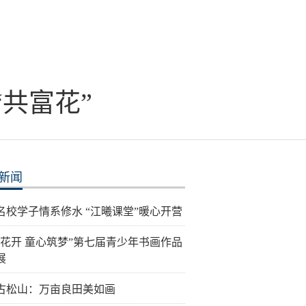
共富花”
新闻
名校学子情系修水 “江曦课堂”暖心开营
榴花开 童心筑梦”第七届青少年书画作品
展
古松山：万亩良田美如画