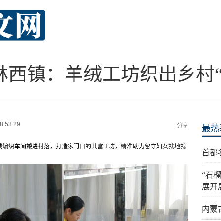
林西镇：羊绒工坊织出乡村“
8:53:29
分享
最热
绒编织车间搬进村落，打造家门口的共富工坊，精准助力留守妇女就地就
首都
“石
展开
内蒙