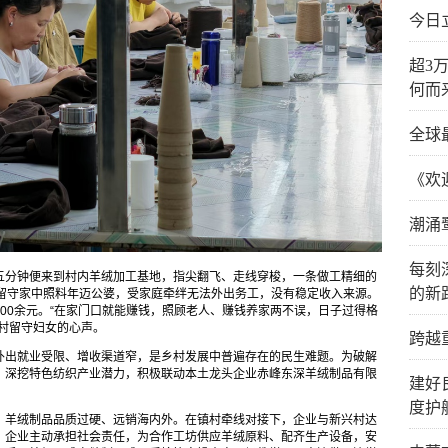
今日
超3
何而
全球
《欢
潮涌
每刻
五分钟便来到村内羊绒加工基地，指尖翻飞、走线穿梭，一条做工精细的
的新
年留守家中照料年迈公婆，受家庭牵绊无法外出务工，没有稳定收入来源。
00余元。“在家门口就能赚钱，照顾老人、赚钱养家两不误，日子过得格
村留守妇女的心声。
跨越
外出就业受限、增收渠道窄，是乡村发展中普遍存在的民生难题。为破解
，深挖特色纺织产业潜力，积极联动本土龙头企业赤峰东深羊绒制品有限
建好
度护
，羊绒制品品质过硬、远销海内外。在镇村牵线对接下，企业与新兴村达
，企业主动承担社会责任，为合作工坊供应羊绒原料、配齐生产设备，安