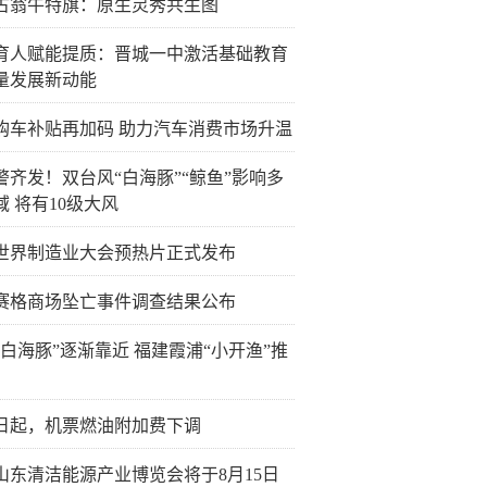
古翁牛特旗：原生灵秀共生图
育人赋能提质：晋城一中激活基础教育
量发展新动能
购车补贴再加码 助力汽车消费市场升温
警齐发！双台风“白海豚”“鲸鱼”影响多
域 将有10级大风
26世界制造业大会预热片正式发布
赛格商场坠亡事件调查结果公布
“白海豚”逐渐靠近 福建霞浦“小开渔”推
5日起，机票燃油附加费下调
26山东清洁能源产业博览会将于8月15日