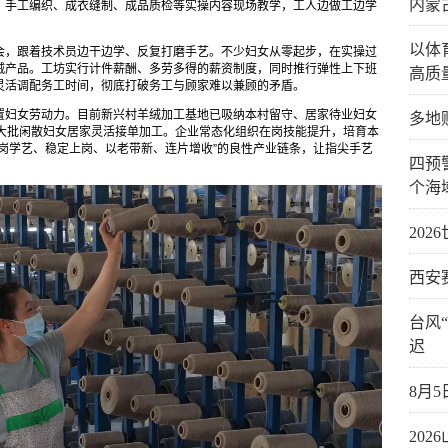
内蒙
、手工编织、成衣缝制、成品质检等实操内容现场教学，工人边做工边学
以体
会，跟着技术员边干边学、反复打磨手艺。不少妇女从零起步，在实操过
绒产品。工坊实行计件薪酬、多劳多得的薪资制度，同时推行弹性上下班
高质
灵活调配务工时间，彻底打破务工与顾家难以兼顾的矛盾。
置妇女劳动力。目前新兴村羊绒加工基地已吸纳本村留守、居家待业妇女
多地
动大批闲散妇女居家灵活接单加工。企业常态化组织在岗技能提升，培育本
岗学艺、稳定上岗、以老带新、连片增收”的良性产业链条，让指尖手艺
四预
个海
20
西安
台风
迟
8月
20