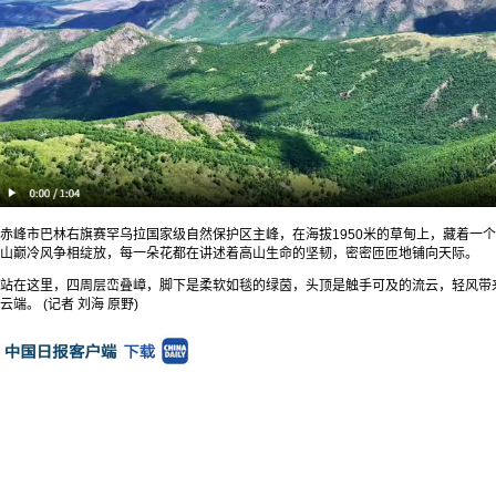
赤峰市巴林右旗赛罕乌拉国家级自然保护区主峰，在海拔1950米的草甸上，藏着一个
山巅冷风争相绽放，每一朵花都在讲述着高山生命的坚韧，密密匝匝地铺向天际。
站在这里，四周层峦叠嶂，脚下是柔软如毯的绿茵，头顶是触手可及的流云，轻风带
云端。 (记者 刘海 原野)