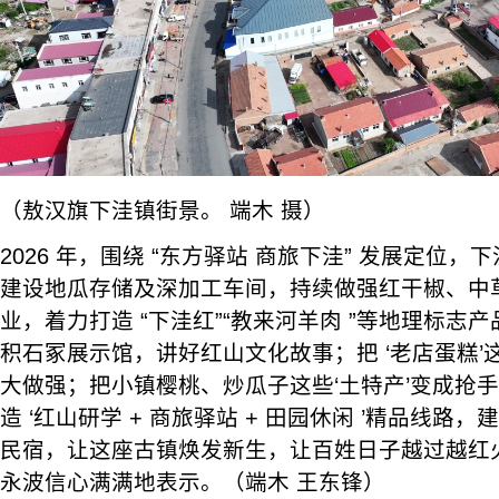
（敖汉旗下洼镇街景。 端木 摄）
2026 年，围绕 “东方驿站 商旅下洼” 发展定位，下
建设地瓜存储及深加工车间，持续做强红干椒、中
业，着力打造 “下洼红”“教来河羊肉 ”等地理标志
积石冢展示馆，讲好红山文化故事；把 ‘老店蛋糕’
大做强；把小镇樱桃、炒瓜子这些‘土特产’变成抢
造 ‘红山研学 + 商旅驿站 + 田园休闲 ’精品线
民宿，让这座古镇焕发新生，让百姓日子越过越红火
永波信心满满地表示。（端木 王东锋）