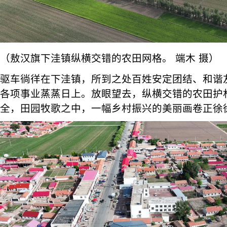
（敖汉旗下洼镇纵横交错的农田网格。 端木 摄）
驱车徜徉在下洼镇，所到之处百姓安定团结、和谐
各项事业蒸蒸日上。放眼望去，纵横交错的农田护
全，田园牧歌之中，一幅乡村振兴的美丽画卷正徐