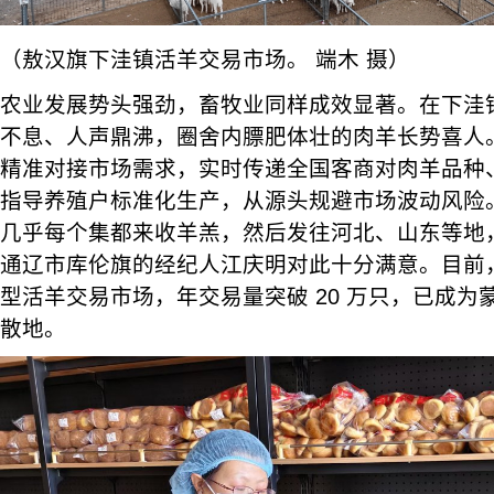
（敖汉旗下洼镇活羊交易市场。 端木 摄）
农业发展势头强劲，畜牧业同样成效显著。在下洼
不息、人声鼎沸，圈舍内膘肥体壮的肉羊长势喜人
精准对接市场需求，实时传递全国客商对肉羊品种
指导养殖户标准化生产，从源头规避市场波动风险
几乎每个集都来收羊羔，然后发往河北、山东等地，
通辽市库伦旗的经纪人江庆明对此十分满意。目前，下
型活羊交易市场，年交易量突破 20 万只，已成为
散地。