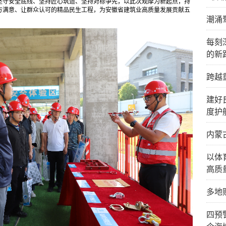
坚守安全底线、坚持匠心筑造、坚持对标争先，以此次观摩为新起点，持
方满意、让群众认可的精品民生工程，为安徽省建筑业高质量发展贡献五
潮涌
每刻
的新
跨越
建好
度护
内蒙
以体
高质
多地
四预