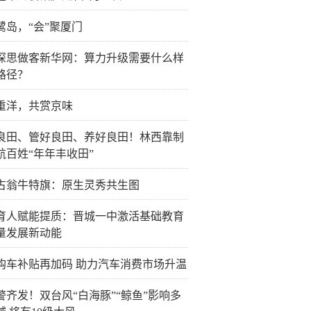
鹭岛，“会”聚厦门
深思做客新华网：算力升级需要什么样
路径？
重洋，共赏京味
良田、管好良田、养好良田！林西靠制
航百姓“年年丰收田”
古翁牛特旗：原生灵秀共生图
育人赋能提质：晋城一中激活基础教育
量发展新动能
购车补贴再加码 助力汽车消费市场升温
警齐发！双台风“白海豚”“鲸鱼”影响多