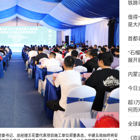
铁蹄
值得
是大
首都
“石
展开
内蒙
今日
超3
何而
全球
党委书记、总经理王花蕾代表项目施工单位郑重表态，中建五局始终将安
《欢