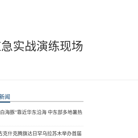
应急实战演练现场
新闻
“白海豚”靠近华东沿海 中东部多地暑热
古克什克腾旗达日罕乌拉苏木举办首届