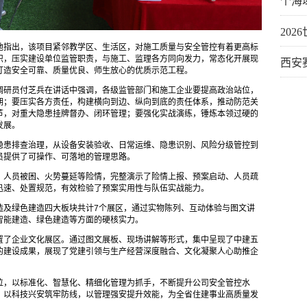
个海
20
他指出，该项目紧邻教学区、生活区，对施工质量与安全管控有着更高标
识，压实建设单位监管职责，与施工、监理各方同向发力，常态化开展现
西安
打造安全可靠、质量优良、师生放心的优质示范工程。
调研员付芝兵在讲话中强调，各级监管部门和施工企业要提高政治站位，
期；要压实各方责任，构建横向到边、纵向到底的责任体系，推动防范关
节，对重大隐患挂牌督办、闭环管理；要强化实战演练，锤炼本领过硬的
发展。
隐患排查治理，从设备安装验收、日常运维、隐患识别、风险分级管控到
员提供了可操作、可落地的管理思路。
、人员被困、火势蔓延等险情，完整演示了险情上报、预案启动、人员疏
迅速、处置规范，有效检验了预案实用性与队伍实战能力。
造及绿色建造四大板块共计7个展区，通过实物陈列、互动体验与图文讲
智能建造、绿色建造等方面的硬核实力。
置了企业文化展区。通过图文展板、现场讲解等形式，集中呈现了中建五
牌的建设成果，展现了党建引领与生产经营深度融合、文化凝聚人心助推企
位，以标准化、智慧化、精细化管理为抓手，不断提升公司安全管控水
，以科技兴安筑牢防线，以管理强安提升效能，为全省住建事业高质量发