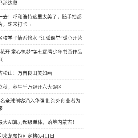
马那达慕
一去！呼和浩特这里太美了，随手拍都
片，速来打卡→
名校学子情系修水 “江曦课堂”暖心开营
榴花开 童心筑梦”第七届青少年书画作品
展
古松山：万亩良田美如画
立秋，养生千万避开六大误区
万名全球创客涌入华强北 海外创业者为
来
最大AI算力超级单体，落地内蒙古！
迎来龙餐馆》定档8月11日