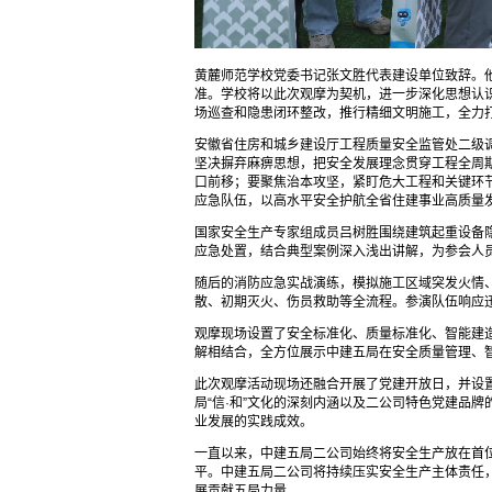
黄麓师范学校党委书记张文胜代表建设单位致辞。
准。学校将以此次观摩为契机，进一步深化思想认
场巡查和隐患闭环整改，推行精细文明施工，全力
安徽省住房和城乡建设厅工程质量安全监管处二级
坚决摒弃麻痹思想，把安全发展理念贯穿工程全周
口前移；要聚焦治本攻坚，紧盯危大工程和关键环
应急队伍，以高水平安全护航全省住建事业高质量
国家安全生产专家组成员吕树胜围绕建筑起重设备
应急处置，结合典型案例深入浅出讲解，为参会人
随后的消防应急实战演练，模拟施工区域突发火情
散、初期灭火、伤员救助等全流程。参演队伍响应
观摩现场设置了安全标准化、质量标准化、智能建
解相结合，全方位展示中建五局在安全质量管理、
此次观摩活动现场还融合开展了党建开放日，并设
局“信·和”文化的深刻内涵以及二公司特色党建品
业发展的实践成效。
一直以来，中建五局二公司始终将安全生产放在首
平。中建五局二公司将持续压实安全生产主体责任
展贡献五局力量。