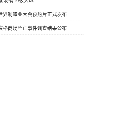
域 将有10级大风
26世界制造业大会预热片正式发布
赛格商场坠亡事件调查结果公布