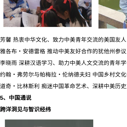
芳馨 热衷中华文化、致力中美青年交流的美国友人
雅各布・安德雷格 推动中美友好合作的犹他州参议
李晓雨 深耕汉语学习、助力中美人文交流的青年学
约翰・弗劳尔与帕梅拉・伦纳德夫妇 中国乡村文化
道奇・比林斯利 痴迷中国革命艺术、深耕中美历
5、中国通说
跨洋洞见与智识经纬