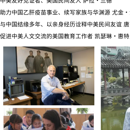
中美友好见证者、美国民间友人 萨拉・兰德
助力中国乙肝疫苗事业、续写家族与华渊源 尤金
与中国结缘多年、以亲身经历诠释中美民间友谊 唐
促进中美人文交流的美国教育工作者 凯瑟琳・惠特