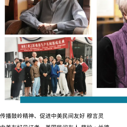
传播鼓岭精神、促进中美民间友好 穆言灵