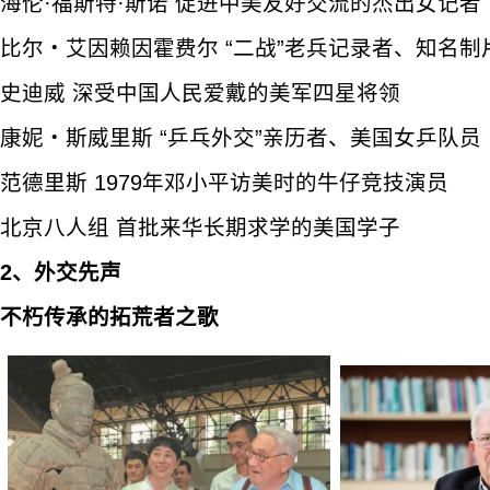
海伦·福斯特·斯诺 促进中美友好交流的杰出女记者
比尔・艾因赖因霍费尔 “二战”老兵记录者、知名制
史迪威 深受中国人民爱戴的美军四星将领
康妮・斯威里斯 “乒乓外交”亲历者、美国女乒队员
范德里斯 1979年邓小平访美时的牛仔竞技演员
北京八人组 首批来华长期求学的美国学子
2、外交先声
不朽传承的拓荒者之歌