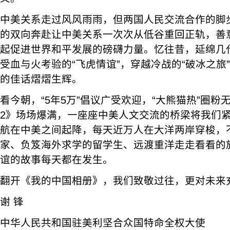
中美关系走过风风雨雨，但两国人民交流合作的脚
的双向奔赴让中美关系一次次从低谷重回正轨，善
起促进世界和平发展的磅礴力量。忆往昔，延绵几代
受血与火考验的“飞虎情谊”，穿越冷战的“破冰之旅
的佳话熠熠生辉。
看今朝，“5年5万”倡议广受欢迎，“大熊猫热”圈
2》场场爆满，一座座中美人文交流的桥梁将我们紧
航在中美之间起降，每天近万人在大洋两岸穿梭，
家、负笈海外求学的留学生、远渡重洋走走看看的
谊的故事每天都在发生。
翻开《我的中国相册》，我们致敬过往，更对未来
谢 锋
中华人民共和国驻美利坚合众国特命全权大使