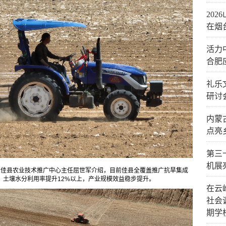
20
在烟
活力
合肥
礼乐
研讨
内蒙
点亮
第三
机展
据佳县农业技术推广中心主任屈世军介绍，目前佳县全覆盖推广抗旱集成
，土壤水分利用率提升12%以上，产业规模效益稳步提升。
在云
社会
期学