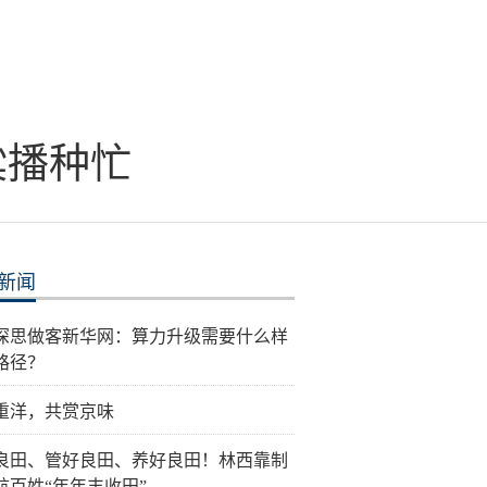
粱播种忙
新闻
深思做客新华网：算力升级需要什么样
路径？
重洋，共赏京味
良田、管好良田、养好良田！林西靠制
航百姓“年年丰收田”