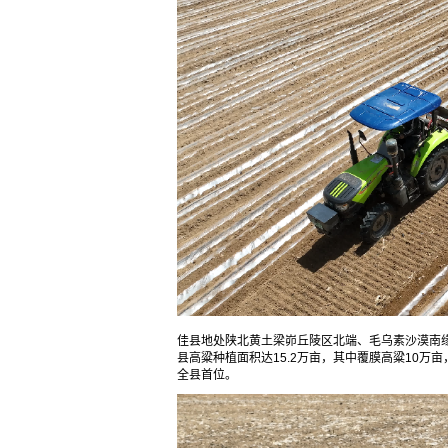
佳县地处陕北黄土梁峁丘陵区北端、毛乌素沙漠南
县高粱种植面积达15.2万亩，其中覆膜高粱10万
全县首位。