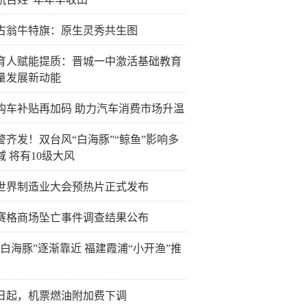
古翁牛特旗：原生灵秀共生图
育人赋能提质：晋城一中激活基础教育
量发展新动能
购车补贴再加码 助力汽车消费市场升温
警齐发！双台风“白海豚”“鲸鱼”影响多
域 将有10级大风
26世界制造业大会预热片正式发布
赛格商场坠亡事件调查结果公布
“白海豚”逐渐靠近 福建霞浦“小开渔”推
5日起，机票燃油附加费下调