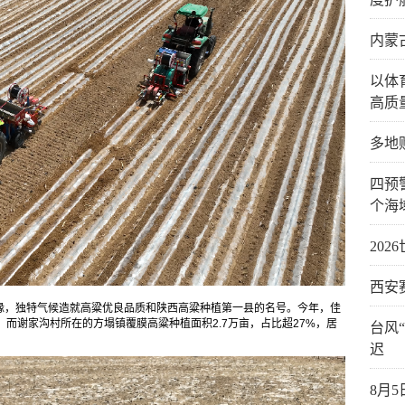
内蒙
以体
高质
多地
四预
个海
20
西安
缘，独特气候造就高粱优良品质和陕西高粱种植第一县的名号。今年，佳
亩，而谢家沟村所在的方塌镇覆膜高粱种植面积2.7万亩，占比超27%，居
台风
迟
8月