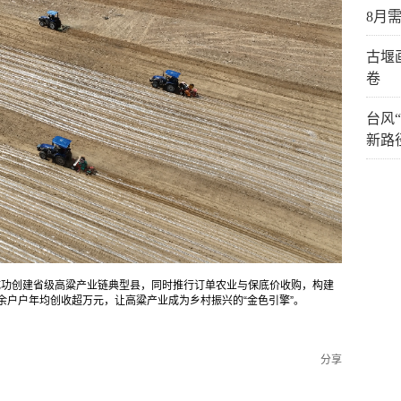
8月
古堰
卷
台风
新路
成功创建省级高粱产业链典型县，同时推行订单农业与保底价收购，构建
6万余户户年均创收超万元，让高粱产业成为乡村振兴的“金色引擎”。
分享