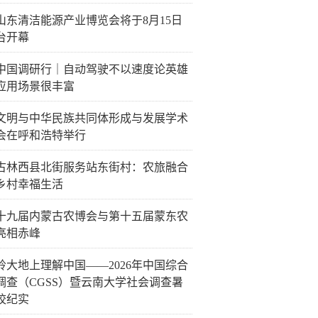
26山东清洁能源产业博览会将于8月15日
台开幕
中国调研行｜自动驾驶不以速度论英雄
应用场景很丰富
文明与中华民族共同体形成与发展学术
会在呼和浩特举行
古林西县北街服务站东街村：农旅融合
乡村幸福生活
十九届内蒙古农博会与第十五届蒙东农
亮相赤峰
岭大地上理解中国——2026年中国综合
调查（CGSS）暨云南大学社会调查暑
校纪实