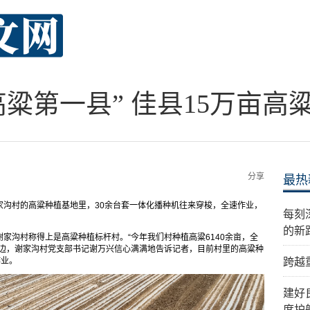
高粱第一县” 佳县15万亩高
分享
最热
家沟村的高粱种植基地里，30余台套一体化播种机往来穿梭，全速作业，
每刻
的新
家沟村称得上是高粱种植标杆村。“今年我们村种植高粱6140余亩，全
垄边，谢家沟村党支部书记谢万兴信心满满地告诉记者，目前村里的高粱种
作业。
跨越
建好
度护