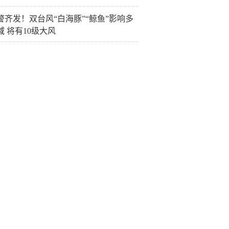
警齐发！双台风“白海豚”“鲸鱼”影响多
域 将有10级大风