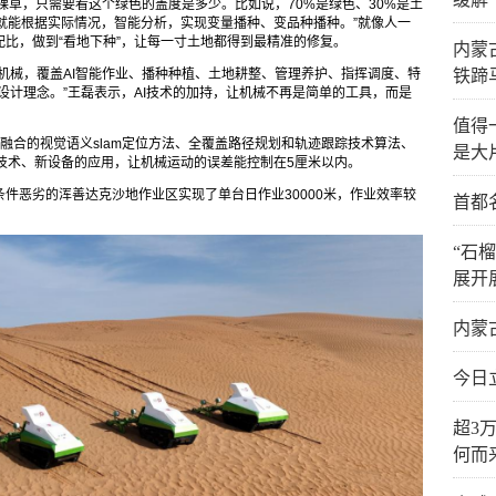
棵草，只需要看这个绿色的盖度是多少。比如说，70%是绿色、30%是土
，就能根据实际情况，智能分析，实现变量播种、变品种播种。”就像人一
比，做到“看地下种”，让每一寸土地都得到最精准的修复。
内蒙
台机械，覆盖AI智能作业、播种种植、土地耕整、管理养护、指挥调度、特
铁蹄
设计理念。”王磊表示，AI技术的加持，让机械不再是简单的工具，而是
值得
器融合的视觉语义slam定位方法、全覆盖路径规划和轨迹跟踪技术算法、
是大
新技术、新设备的应用，让机械运动的误差能控制在5厘米以内。
件恶劣的浑善达克沙地作业区实现了单台日作业30000米，作业效率较
首都
“石
展开
内蒙
今日
超3
何而