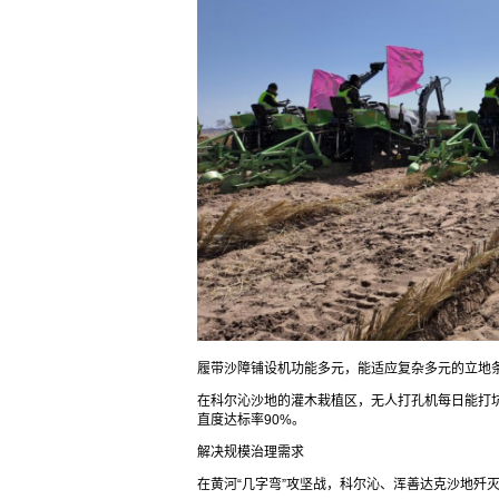
履带沙障铺设机功能多元，能适应复杂多元的立地
在科尔沁沙地的灌木栽植区，无人打孔机每日能打坑3
直度达标率90%。
解决规模治理需求
在黄河“几字弯”攻坚战，科尔沁、浑善达克沙地歼