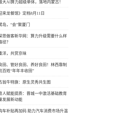
最大AI算力超级单体，落地内蒙古！
迎来龙餐馆》定档8月11日
鹭岛，“会”聚厦门
深思做客新华网：算力升级需要什么样
路径？
重洋，共赏京味
良田、管好良田、养好良田！林西靠制
航百姓“年年丰收田”
古翁牛特旗：原生灵秀共生图
育人赋能提质：晋城一中激活基础教育
量发展新动能
购车补贴再加码 助力汽车消费市场升温