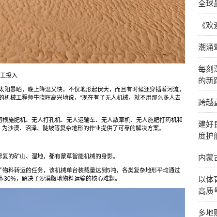
全球
《欢
潮涌
每刻
人工投入
的新
天太阳暴晒，晚上降温又快，不仅地形起伏大，而且有时候还穿插着河流，
的机械工程师牛晓晖高兴地说，“现在有了无人机械，就不用那么多人去
跨越
切根施肥机、无人打孔机、无人运输车、无人散草机、无人施肥打药机和
建好
，为沙漠、沼泽、陡坡等复杂地形的作业提供了可靠的解决方案。
度护
修复的矿山、湿地，都有蒙草智能机械的身影。
内蒙
了物料转运的任务，该机械单台装载量达到5吨，各类复杂地形平均通过
成本30%，解决了沙漠腹地物料运输的核心难题。
以体
高质
多地