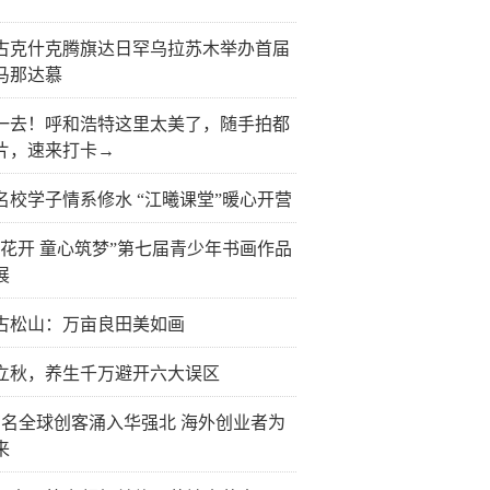
古克什克腾旗达日罕乌拉苏木举办首届
马那达慕
一去！呼和浩特这里太美了，随手拍都
片，速来打卡→
名校学子情系修水 “江曦课堂”暖心开营
榴花开 童心筑梦”第七届青少年书画作品
展
古松山：万亩良田美如画
立秋，养生千万避开六大误区
万名全球创客涌入华强北 海外创业者为
来