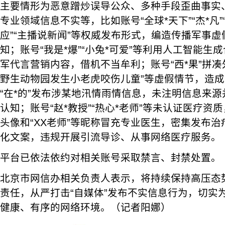
主要情形为恶意蹭炒误导公众、多种手段歪曲事实
专业领域信息不实等，比如账号“全球*天下”“杰*凡”
应”“主播说新闻”等权威发布形式，编造传播军事
知；账号“我是*爆”“小兔*可爱”等利用人工智能生
军代言营销内容，借机不当牟利；账号“西*果”拼凑
野生动物园发生小老虎咬伤儿童”等虚假情节，造
“在*的”发布涉某地汛情雨情信息，未注明信息来
认知；账号“赵*教授”“热心*老师”等未认证医疗资
头像和“XX老师”等昵称冒充专业医生，密集发布
化文案，违规开展引流导诊、从事网络医疗服务。
平台已依法依约对相关账号采取禁言、封禁处置。
北京市网信办相关负责人表示，将持续保持高压态
责任，从严打击“自媒体”发布不实信息行为，切实
健康、有序的网络环境。（记者阳娜）