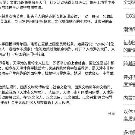
全球
拍大腿；文化场馆免费敞开大门，社区活动搞得红红火火；鲁班工坊里中外
的精神生活过得有滋有味。​
《欢
步踩着欢快节奏，街头艺人的萨克斯吹着浪漫旋律，一动一静间，勾勒出
心灵洗礼，到日常休闲的轻松惬意，文化就像贴心的小棉袄，让市民的幸
潮涌
每刻
学画杨柳青年画，毛笔在宣纸上画出灵动线条。她笑着说：“240小时免
迷人，我根本不想走！”免签政策就像把金钥匙，打开了入境游的大门，京
的新
友“打卡”中国的热门中转站。
世界各地，天津港的巨轮来来往往，即将举办的上合峰会，更让这座城市和
跨越
女，如今在天津体育学院武术与民族传统体育学院当教师，是天津市非物
国功夫产生兴趣的外国学生，找她学习霍家拳。她说，以武会友，中华武
建好
度护
局政策法规司、国家文物局博物馆与社会文物司、国家文物局革命文物司、
化和旅游局（天津市文物局）、人民网、天津市南开区委网信委、天津海
传活动即将启幕。在“以文化人、以文惠民、以文润城、以文兴业”理念指导
内蒙
面建设社会主义现代化大都市道路上大步迈进。
以体
分享
高质
多地