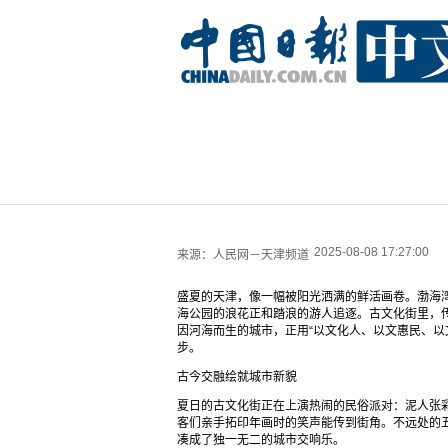
2025-08-08 17:27:00
来源：
人民网－天津频道
盛夏的天津，像一幅被阳光洒满的鲜活画卷。渤海
海公园的浪花正和踏浪的游人追逐。古文化街里，
因河海而生的城市，正用“以文化人、以文惠民、以
步。​
古今交融绘就城市新貌​
夏日的古文化街正在上演热闹的民俗派对：泥人张
客们亲手拓印年画时的笑声能传到街角。不远处的
凑成了独一无二的城市交响乐。​