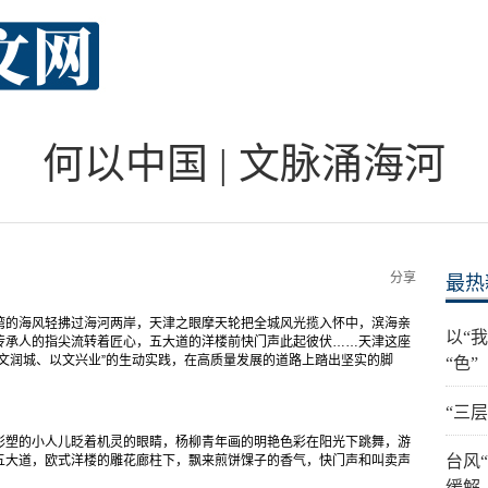
何以中国 | 文脉涌海河
分享
最热
湾的海风轻拂过海河两岸，天津之眼摩天轮把全城风光揽入怀中，滨海亲
以“
传承人的指尖流转着匠心，五大道的洋楼前快门声此起彼伏……天津这座
文润城、以文兴业”的生动实践，在高质量发展的道路上踏出坚实的脚
“色”
“三
彩塑的小人儿眨着机灵的眼睛，杨柳青年画的明艳色彩在阳光下跳舞，游
台风
五大道，欧式洋楼的雕花廊柱下，飘来煎饼馃子的香气，快门声和叫卖声
缓解