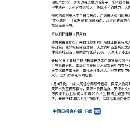
动相声剧场”，游客边看风景边听段子，乐呵得直
学生凑在一起研究榫卯技艺，传统手艺的魅力让大家
傍晚的海河亲水平台最是热闹，广场舞大妈们的舞
“文化惠民、共享发展”的温馨画面。从红色教育的
福感满满当当。​
开放胸怀连接世界舞台​
清晨的古文化街，来自俄罗斯的巴丽娜正跟着传承人
签政策让我轻松玩转京津冀，天津的中西混搭风太
津冀跨城旅游订单同比增长超80%，天津成了外国朋
全球20多个鲁班工坊把榫卯技艺等中华智慧传到
世界贴得更近。霍静虹是爱国武术家霍元甲的玄孙
质文化遗产霍氏练手拳代表性传承人。经常有对中
术“止戈为武”是永恒的智慧。
8月9日晚，由中央网信办网络传播局、国家文物
天津市委宣传部指导，天津市委网信办、天津市文
河传媒中心主办“何以中国·和合共生”网络主题宣
下，天津正以“和合共生”的胸怀，昂首挺胸地在全