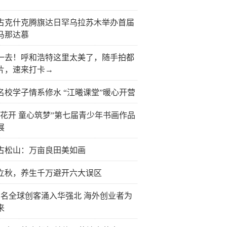
古克什克腾旗达日罕乌拉苏木举办首届
马那达慕
一去！呼和浩特这里太美了，随手拍都
片，速来打卡→
名校学子情系修水 “江曦课堂”暖心开营
榴花开 童心筑梦”第七届青少年书画作品
展
古松山：万亩良田美如画
立秋，养生千万避开六大误区
万名全球创客涌入华强北 海外创业者为
来