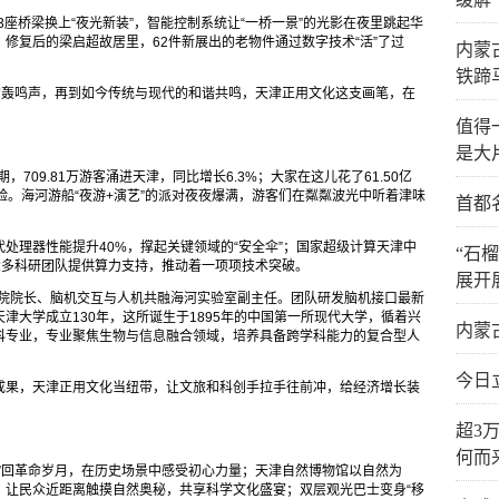
3座桥梁换上“夜光新装”，智能控制系统让“一桥一景”的光影在夜里跳起华
修复后的梁启超故居里，62件新展出的老物件通过数字技术“活”了过
内蒙
铁蹄
的轰鸣声，再到如今传统与现代的和谐共鸣，天津正用文化这支画笔，在
值得
是大
709.81万游客涌进天津，同比增长6.3%；大家在这儿花了61.50亿
体验。海河游船“夜游+演艺”的派对夜夜爆满，游客们在粼粼波光中听着津味
首都
处理器性能提升40%，撑起关键领域的“安全伞”；国家超级计算天津中
“石
众多科研团队提供算力支持，推动着一项项技术突破。
展开
学院院长、脑机交互与人机共融海河实验室副主任。团队研发脑机接口最新
津大学成立130年，这所诞生于1895年的中国第一所现代大学，循着兴
内蒙
科专业，专业聚焦生物与信息融合领域，培养具备跨学科能力的复合型人
今日
成果，天津正用文化当纽带，让文旅和科创手拉手往前冲，给经济增长装
超3
何而
”回革命岁月，在历史场景中感受初心力量；天津自然博物馆以自然为
，让民众近距离触摸自然奥秘，共享科学文化盛宴；双层观光巴士变身“移