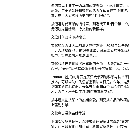
海河两岸上演了一场华丽的变身秀：216栋建筑、1
尔兹，历史的韵味和现代的活力在这里撞了个满怀。
来，成了大家触摸历史的热门“打卡点”。
从漕运时代商船的摇橹声，到近代工业“百个第一”
海河波光里绘出古今交融的新模样。​
文旅科创双轮驱动增长​
文化的魔力让天津的夏天热得发烫。2025年端午假期，
元，人均866.43元的消费账单，藏着满满的快乐
相声，笑声顺着河水漂出老远。​
文化和科技的碰撞擦出耀眼的火花。飞腾信息新一代
心里，“天河”系列超算像不知疲倦的智慧巨人，为
1988年出生的刘秀云是天津大学药物科学与技术
技术，可以辅助中风患者重新站立行走。今年，是天
学强国的初心使命，去年开设全国首个脑机接口本
才，为中国培养医学领域的“未来科学家”。
从非遗文创货架上的热销爆款，到变成产品的科研
上强劲引擎。​
文化惠民浸润百姓生活​
平津战役纪念馆里，沉浸式红色展览让参观者“穿越
窗，让生命演化可知可感，科普展览触达百万市民