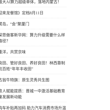
最大AI算力超级单体，落地内蒙古！
迎来龙餐馆》定档8月11日
鹭岛，“会”聚厦门
深思做客新华网：算力升级需要什么样
路径？
重洋，共赏京味
良田、管好良田、养好良田！林西靠制
航百姓“年年丰收田”
古翁牛特旗：原生灵秀共生图
育人赋能提质：晋城一中激活基础教育
量发展新动能
购车补贴再加码 助力汽车消费市场升温