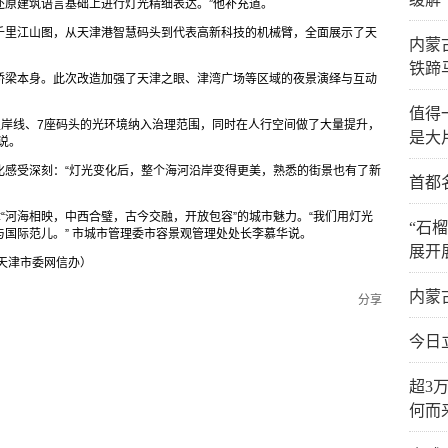
还原建筑语言基础上进行灯光精细表达。”他补充道。
千里江山图，从天津港智慧码头到代表高新科技的机械臂，全面展示了天
内蒙
铁蹄
桥梁本身。此次改造加强了天津之眼、津湾广场等区域的夜景演绎与互动
值得
2公里岸线、7座码头的光环境纳入治理范围，同时在人行空间做了大量提升，
是大
说。
化感受深刻：“灯光变化后，整个海河沿岸变得更美，熟悉的街景也有了新
首都
津“河海相映，中西合璧，古今交融，开放包容”的城市魅力。“我们用灯光
“石
国际范儿。” 市城市管理委市容景观管理处处长李慕华说。
展开
：天津市委网信办）
内蒙
分享
今日
超3
何而