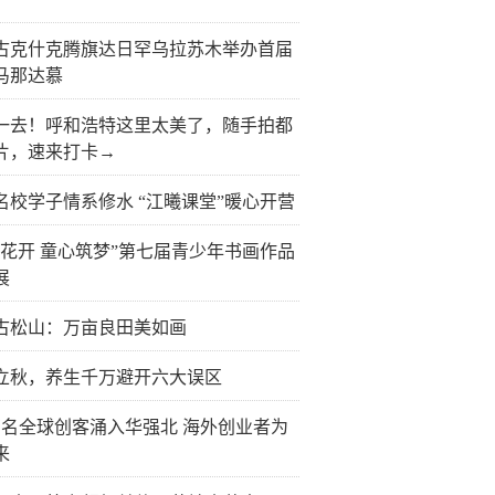
古克什克腾旗达日罕乌拉苏木举办首届
马那达慕
一去！呼和浩特这里太美了，随手拍都
片，速来打卡→
名校学子情系修水 “江曦课堂”暖心开营
榴花开 童心筑梦”第七届青少年书画作品
展
古松山：万亩良田美如画
立秋，养生千万避开六大误区
万名全球创客涌入华强北 海外创业者为
来