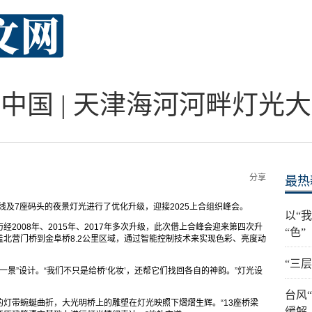
中国 | 天津海河河畔灯光
分享
最热
岸线及7座码头的夜景灯光进行了优化升级，迎接2025上合组织峰会。
以“
2008年、2015年、2017年多次升级，此次借上合峰会迎来第四次升
“色”
北营门桥到金阜桥8.2公里区域，通过智能控制技术来实现色彩、亮度动
“三
一景”设计。“我们不只是给桥‘化妆’，还帮它们找回各自的神韵。”灯光设
台风
灯带蜿蜒曲折，大光明桥上的雕塑在灯光映照下熠熠生辉。“13座桥梁
缓解