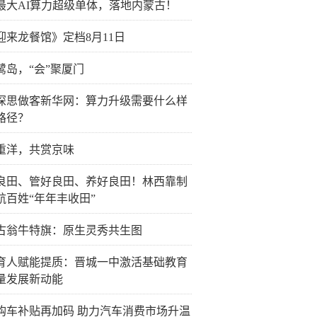
最大AI算力超级单体，落地内蒙古！
迎来龙餐馆》定档8月11日
鹭岛，“会”聚厦门
深思做客新华网：算力升级需要什么样
路径？
重洋，共赏京味
良田、管好良田、养好良田！林西靠制
航百姓“年年丰收田”
古翁牛特旗：原生灵秀共生图
育人赋能提质：晋城一中激活基础教育
量发展新动能
购车补贴再加码 助力汽车消费市场升温