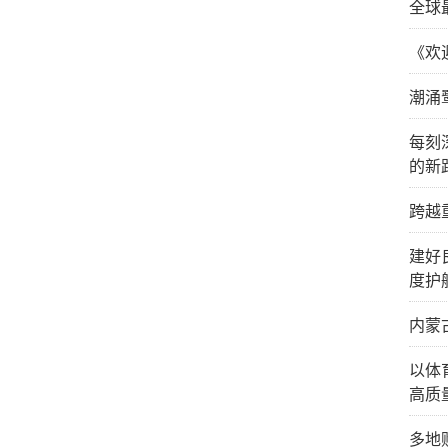
全球
《欢
潮涌
每刻
的新
跨越
建好
度护
内蒙
以体
高质
多地