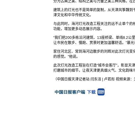
分为古典之美、结构之美与力量之美三种风格，在
建筑上的灯光也不是简单的复制，从天津风筝魏到
津文化和中华传统文化。
与此同时，海河灯光改造工程关注的远不止单个的
功能，增加更多动态展示内容。
“我们把200多栋沿河建筑、13座桥梁、单线8.
让市民在散步、慢跑、赏景时更加温馨舒适。”暴光
家住河北区、常到海河边散步的刘辉对此次灯光变
的感觉。”他说。
此次灯光改造工程旨在打造“城市会客厅”，彰显天
打磨城市的细节，让夜天津更具烟火气、文化韵味与
（中国日报天津记者站 闫东洁 | 卢若彤 视频来源