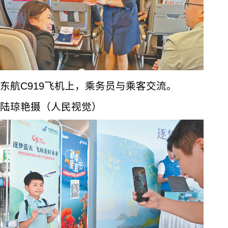
东航C919飞机上，乘务员与乘客交流。
陆琼艳摄（人民视觉）