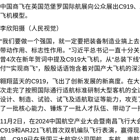
中国商飞在英国范堡罗国际航展向公众展出C919、
飞机模型。
李欣阳摄（人民视觉）
“我们要做一个强国，就一定要把装备制造业搞上
带动作用、标志性作用。”习近平总书记一直十分
曾4次在新年贺词中提及C919大飞机，从“总装下线”
付”“实现商飞”，殷殷话语饱含着对国产大飞机的深
翱翔蓝天的C919，飞出了创新发展的新高度。在
次走完了按照国际通行适航标准研制大型客机的全
设计、制造、试验、试飞及适航取证等能力，攻克
了一批核心能力、锤炼了一批人才队伍、带动了一
11月2日，在2024中国航空产业大会暨南昌飞行
C919和ARJ21飞机首次双机编队飞行表演，赢得
前，C919已在我国三大航空公司国航、东航、南