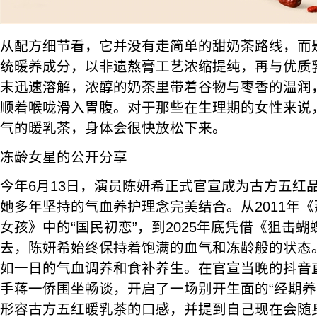
从配方细节看，它并没有走简单的甜奶茶路线，而
统暖养成分，以非遗熬膏工艺浓缩提纯，再与优质
末迅速溶解，浓醇的奶茶里带着谷物与枣香的温润
顺着喉咙滑入胃腹。对于那些在生理期的女性来说
气的暖乳茶，身体会很快放松下来。
冻龄女星的公开分享
今年6月13日，演员陈妍希正式官宣成为古方五红
她多年坚持的气血养护理念完美结合。从2011年
女孩》中的“国民初恋”，到2025年底凭借《狙击蝴
去，陈妍希始终保持着饱满的血气和冻龄般的状态
如一日的气血调养和食补养生。在官宣当晚的抖音
手蒋一侨围坐畅谈，开启了一场别开生面的“经期养生
形容古方五红暖乳茶的口感，并提到自己现在会随