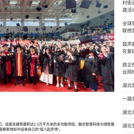
村街
建活
全球
联榜
鼓声
在紫
政企
业网
湖北
一路
湖北
。这座总建筑面积达2.3万平方米的多功能场馆，融合智慧科技与绿色理
湖北
座崭新地标中迎来自己的“成人起步场”。