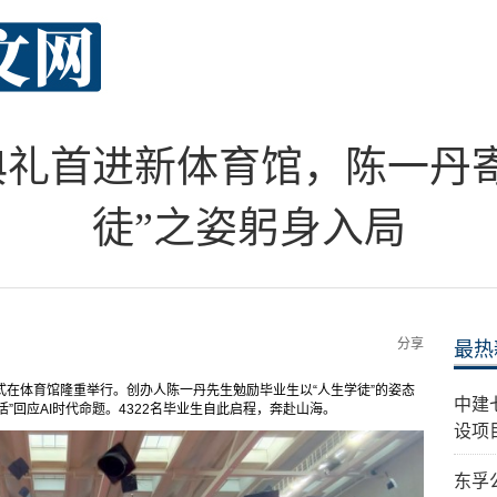
典礼首进新体育馆，陈一丹寄
徒”之姿躬身入局
分享
最热
仪式在体育馆隆重举行。创办人陈一丹先生勉励毕业生以“人生学徒”的姿态
中建
活”回应AI时代命题。4322名毕业生自此启程，奔赴山海。
设项
东孚