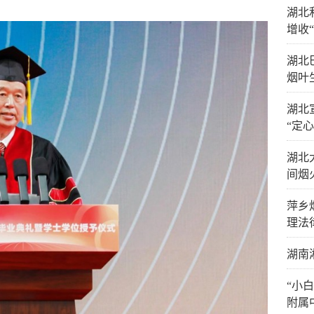
湖北
增收
湖北
烟叶
湖北
“定心
湖北
间烟
萍乡
理法
湖南
“小
附属