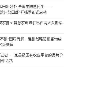
盐田出好虾 全链美味惠民生——
26“滨州盐田虾”开捕季正式启动
智家携AI智慧家电进驻巴西两大头部渠
而不锁”困局有解，连锁战略陪跑咨询成
亿级赛道
.13亿元！一家县级国有农业平台的品牌价
破圈”之路