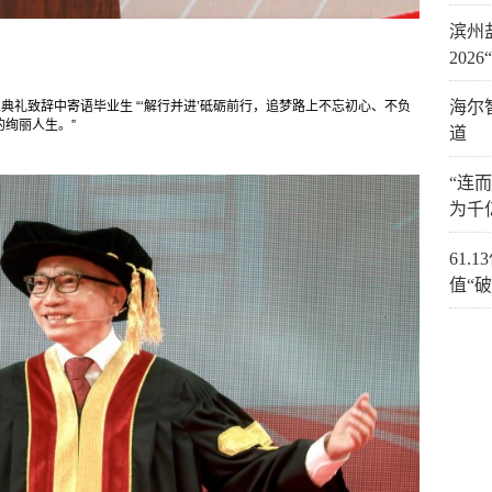
滨州
20
海尔
典礼致辞中寄语毕业生 “‘解行并进’砥砺前行，追梦路上不忘初心、不负
绚丽人生。”
道
“连
为千
61
值“