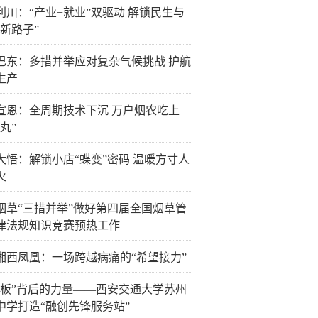
利川：“产业+就业”双驱动 解锁民生与
“新路子”
巴东：多措并举应对复杂气候挑战 护航
生产
宣恩：全周期技术下沉 万户烟农吃上
丸”
大悟：解锁小店“蝶变”密码 温暖方寸人
火
烟草“三措并举”做好第四届全国烟草管
律法规知识竞赛预热工作
湘西凤凰：一场跨越病痛的“希望接力”
白板”背后的力量——西安交通大学苏州
中学打造“融创先锋服务站”