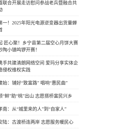
道联合开展走访慰问参战老兵暨融合共
动
第一！2025年阳光电源逆变器出货量蝉
首
起 匠心聚！乡宁县第二届空心月饼大赛
砂陶小镇鸣锣开赛！
携手共建清朗网络空间 爱玛分享实体企
络侵权维权实践
建始：铺好“致富路” 唱响“惠民曲”
领“鲜”助“桃”出山 志愿搭桥富民兴乡
孝南：从“城里来的人”到“自家人”
安陆：古渡桥连两岸 志愿服务暖民心