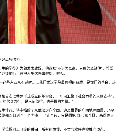
生好风凭借力
生的学徒》为题发表致辞。他选择“不讲怎么赢，只聊怎么站住”，希望
中继续前行，并把人生这件事做对、做久。
——这些东西从不过时……我们武汉学院最珍视的品质，是你们的善良、热
高校首次以共建形式成立的基金会，十年间汇聚了社会力量的大额支持与
日的躬身力行，是人间值得，也是慢的力量。”
业生壮行。诗中描绘了从武汉走向全国、遍及世界的广阔地理图景，乃至
终都回归到同一个内核——“走再远，只是想把‘自己’那个圆，画得更大
。学位帽向上飞旋的瞬间，所有的憧憬、不舍与欢呼也被推向顶点。