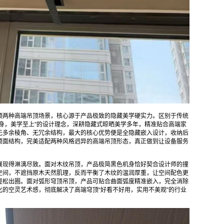
顶两种高端吊顶场景，核心源于产品极致的隐藏美学硬实力。区别于传统
身，美学至上”的设计理念，深耕隐藏式晾晒美学多年，精准贴合高端家
无多余棱角、无冗余结构，最大的核心优势便是全隐藏嵌入设计，收纳后
顶面结构，完美适配两种风格迥异的高端吊顶形态，真正做到让设备服务
展现得淋漓尽致。面对木纹吊顶，产品极简黑色机身恰好契合设计师的撞
空间，不遮挡原木天然肌理，反而平衡了木纹的温润厚重，让空间配色更
轻松出圈。面对弧形穹顶吊顶，产品可贴合曲面弧度精准嵌入，完全消除
的空灵艺术感，彻底解决了高端穹顶“好看不好用，实用不美观”的行业