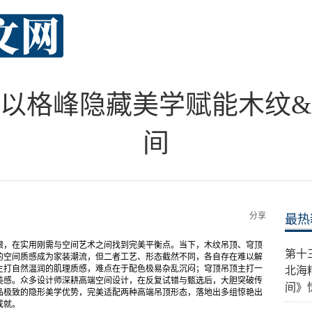
以格峰隐藏美学赋能木纹
间
分享
最热
限，在实用刚需与空间艺术之间找到完美平衡点。当下，木纹吊顶、穹顶
第十
的空间质感成为家装潮流，但二者工艺、形态截然不同，各自存在难以解
主打自然温润的肌理质感，难点在于配色极易杂乱沉闷；穹顶吊顶主打一
北海
美感。众多设计师深耕高端空间设计，在反复试错与甄选后，大胆突破传
间》
品极致的隐形美学优势，完美适配两种高端吊顶形态，落地出多组惊艳出
成就。