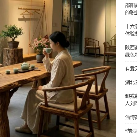
邵阳
的职
十六
体验
陕西
绿色
有爱
湖北
卸戎
人刘
淄博
“前浪