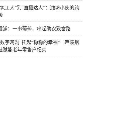
建筑工人”到“直播达人”：潍坊小伙的跨
袭
霞浦：一串葡萄，串起助农致富路
“数字鸿沟”托起“稳稳的幸福”—芦溪烟
准赋能老年零售户纪实