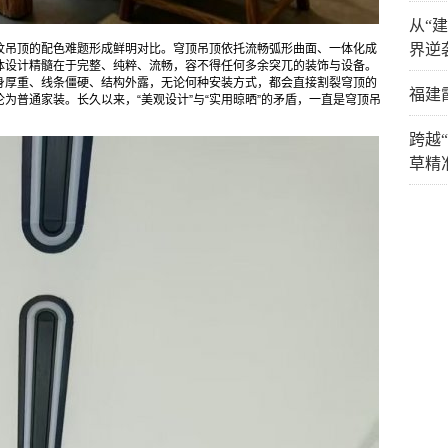
从“
界逆
纹吊顶的配色难题形成鲜明对比。穹顶吊顶依托流畅弧形曲面、一体化成
体设计精髓在于完整、纯粹、流畅，容不得任何多余突兀的装饰与设备。
身厚重、线条僵硬、结构外露，无论何种安装方式，都会直接割裂穹顶的
福建
为普通家装。长久以来，“美观设计”与“实用晾晒”的矛盾，一直是穹顶吊
跨越
草精