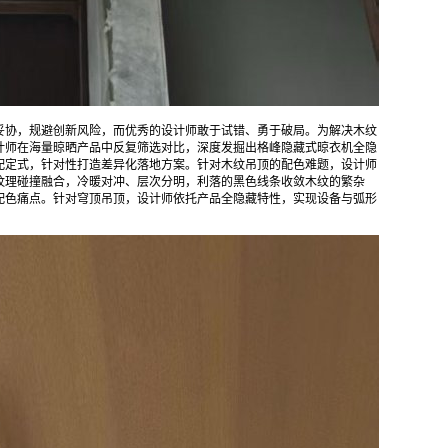
妥协，规避创新风险，而优秀的设计师敢于试错、勇于破局。为解决木纹
计师在海量晾晒产品中反复筛选对比，深度发掘出格峰隐藏式晾衣机全隐
配定式，针对性打造差异化落地方案。针对木纹吊顶的配色难题，设计师
纹理碰撞融合，冷暖对冲、层次分明，利落的黑色线条收敛木纹的繁杂
配色痛点。针对穹顶吊顶，设计师依托产品全隐藏特性，实现设备与弧形