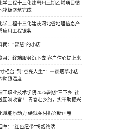
化学工程十三化建惠州三期乙烯项目循
池筏板浇筑完成
化学工程十三化建获河北省地理信息产
秀应用工程银奖
屏南：“智慧”的小店
浚县：终端服务沉下去 客户信心提上来
方寸柜台”到“点亮人生”：一家烟草小店
的助残温度
理工职业技术学院2026暑期“三下乡”社
践圆满收官！ 青春赴乡约，实干助振兴
化赋能添动力 绘就乡村振兴新画卷
烟草：“红色纽带”扮靓终端