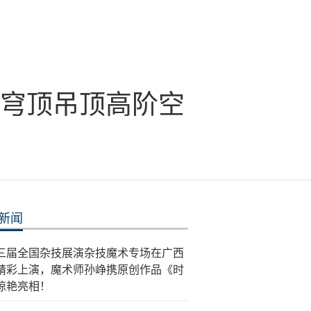
&穹顶吊顶高阶空
新闻
三届全国杂技展演杂技魔术专场在广西
精彩上演，魔术师孙峥携原创作品《时
惊艳亮相！