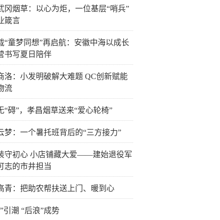
武冈烟草：以心为炬，一位基层“哨兵”
业箴言
载“童梦同想”再启航：安徽中海以成长
营书写夏日陪伴
商洛：小发明破解大难题 QC创新赋能
物流
无“碍”，孝昌烟草送来“爱心轮椅”
云梦：一个暑托班背后的“三方接力”
装守初心 小店铺藏大爱——建始退役军
可志的市井担当
高青：把助农帮扶送上门、暖到心
”引潮 “后浪”成势