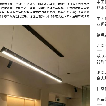
中国
境截然不同，也是行业普遍存在的难题。其中，木纹吊顶自带天然原木纹
环水
的居家氛围，适配复古、轻奢、自然等多种家装风格。但木质纹理自带繁
难点。保守的浅色搭配会稀释木纹的独特质感，显得平淡无奇；同色系叠
出干净高级的空间效果，这也让很多设计师不敢大胆大面积运用木纹顶面
中国
业优
福建
河南
从“
背后
湖南
会实
信息
巴东