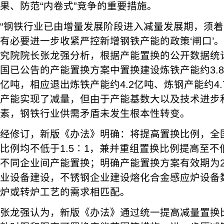
果、防范“内卷式”竞争的重要措施。
“钢铁行业已由增量发展阶段进入减量发展期，须
有必要进一步收紧严控新增钢铁产能的政策‘闸口’
究院院长张龙强分析，根据产能置换的公开数据统计，
国已公告的产能置换方案中置换建设炼铁产能约3.8
亿吨，相应退出炼铁产能约4.2亿吨、炼钢产能约4
产能实现了减量，但由于产能基数大以及技术进步
素，钢铁行业供需矛盾未发生根本性转变。
经修订，新版《办法》明确：将提高置换比例，全
比例均不低于1.5∶1，兼并重组置换比例提高至不低
不同企业间产能置换；明确产能置换方案有效期为2
业设备建设，不锈钢企业建设熔化合金感应炉设备
炉或转炉工艺的需求相匹配。
张龙强认为，新版《办法》通过统一提高减量置换