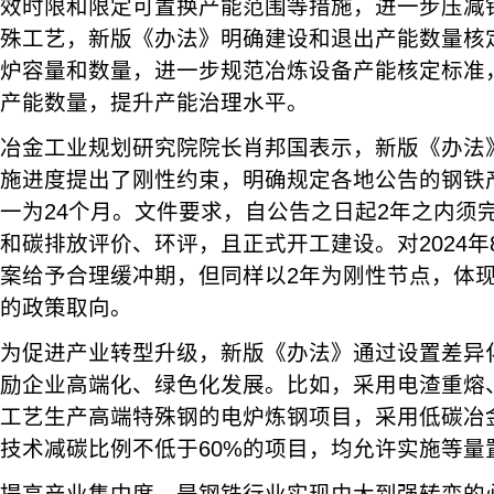
效时限和限定可置换产能范围等措施，进一步压减
殊工艺，新版《办法》明确建设和退出产能数量核
炉容量和数量，进一步规范冶炼设备产能核定标准
产能数量，提升产能治理水平。
冶金工业规划研究院院长肖邦国表示，新版《办法
施进度提出了刚性约束，明确规定各地公告的钢铁
一为24个月。文件要求，自公告之日起2年之内须
和碳排放评价、环评，且正式开工建设。对2024年
案给予合理缓冲期，但同样以2年为刚性节点，体现
的政策取向。
为促进产业转型升级，新版《办法》通过设置差异
励企业高端化、绿色化发展。比如，采用电渣重熔
工艺生产高端特殊钢的电炉炼钢项目，采用低碳冶
技术减碳比例不低于60%的项目，均允许实施等量