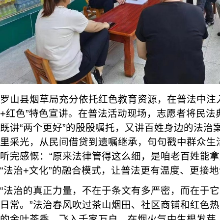
罗山县烟草局充分依托红色教育资源，在普法中注
+红色”特色宣讲。在普法活动现场，志愿者将民法
既讲“两个更好”的殷殷嘱托，又讲百姓身边的法治
里采光，从民间借贷到遗嘱继承，句句戳中群众生
听完感慨：“原来法律管得这么细，是咱老百姓能拿
“法治+文化”的融合模式，让普法更有温度、更接
“法治的真正力量，不在于条文有多严密，而在于
日常。”法治春风吹过茶山烟田、社区商铺和红色
的金叶茶香，飞入千家万户，在烟火气中生根发芽