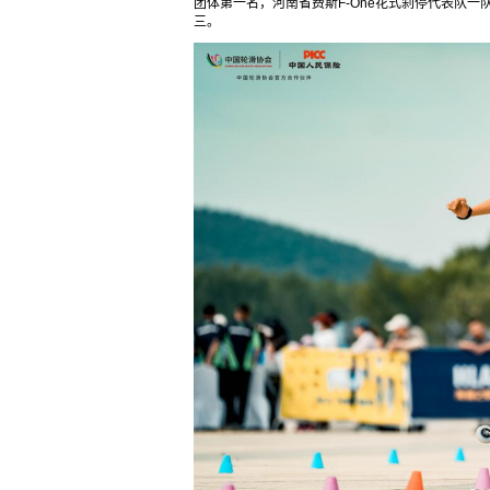
团体第一名，河南省费斯F-One花式刹停代表队一队
三。