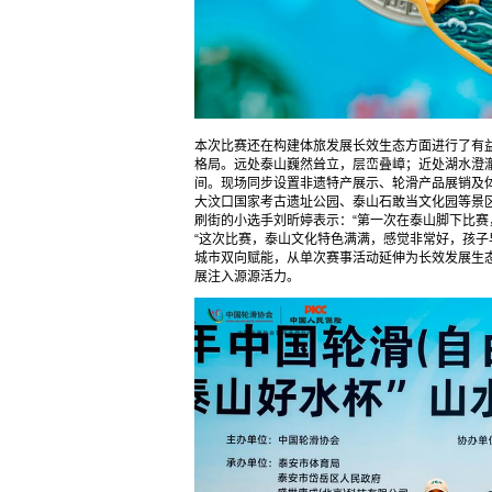
本次比赛还在构建体旅发展长效生态方面进行了有益
格局。远处泰山巍然耸立，层峦叠嶂；近处湖水澄澈
间。现场同步设置非遗特产展示、轮滑产品展销及
大汶口国家考古遗址公园、泰山石敢当文化园等景区
刷街的小选手刘昕婷表示：“第一次在泰山脚下比赛
“这次比赛，泰山文化特色满满，感觉非常好，孩子
城市双向赋能，从单次赛事活动延伸为长效发展生
展注入源源活力。