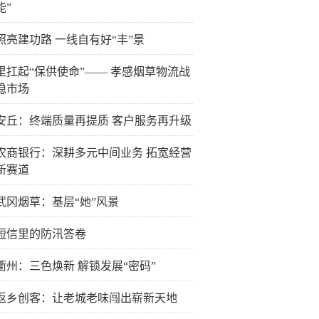
能”
照亮建功路 一线自有好“丰”景
里扛起“保供使命”—— 孝感烟草物流战
稳市场
安丘：终端质量再提质 客户服务再升级
农商银行：深耕多元中间业务 拓宽经营
新赛道
武冈烟草：基层“她”风景
条短信里的防汛答卷
衢州：三色焕新 解锁发展“密码”
后返乡创客：让老城老味闯出崭新天地