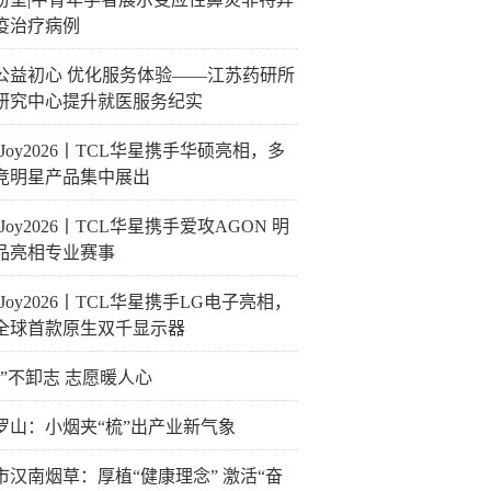
疫治疗病例
公益初心 优化服务体验——江苏药研所
研究中心提升就医服务纪实
naJoy2026丨TCL华星携手华硕亮相，多
竞明星产品集中展出
naJoy2026丨TCL华星携手爱攻AGON 明
品亮相专业赛事
naJoy2026丨TCL华星携手LG电子亮相，
全球首款原生双千显示器
甲”不卸志 志愿暖人心
罗山：小烟夹“梳”出产业新气象
市汉南烟草：厚植“健康理念” 激活“奋