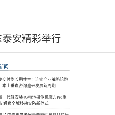
东泰安精彩举行
新闻
案交付到长期共生：连锁产业战略陪跑
，本土垂直咨询迎来发展新周期
新一代轻安装4G电池摄像机魔方Pro重
市 解锁全域移动安防新范式
纷呈|中青年学者展示变应性鼻炎非特异