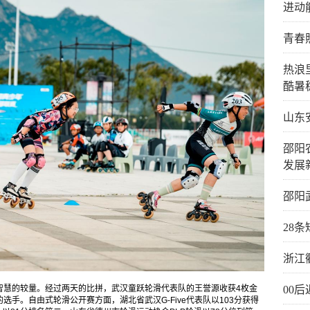
进动
青春
热浪
酷暑
山东
邵阳
发展
邵阳
28
浙江
00
智慧的较量。经过两天的比拼，武汉童跃轮滑代表队的王誉源收获4枚金
手。自由式轮滑公开赛方面，湖北省武汉G-Five代表队以103分获得