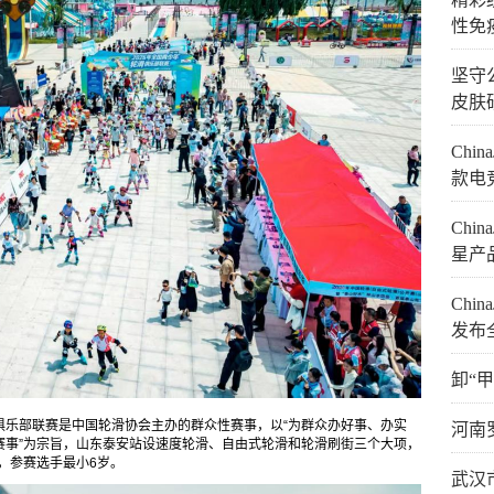
性免
坚守
皮肤
Chi
款电
Chi
星产
Chi
发布
卸“
俱乐部联赛是中国轮滑协会主办的群众性赛事，以“为群众办好事、办实
河南
赛事”为宗旨，山东泰安站设速度轮滑、自由式轮滑和轮滑刷街三个大项，
，参赛选手最小6岁。
武汉