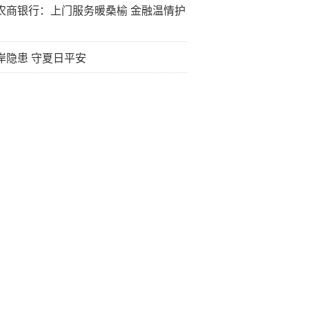
农商银行：上门服务暖桑榆 金融温情护
岸隐患 守夏日平安