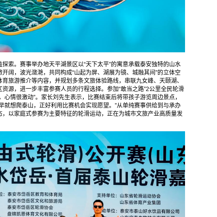
探索。赛事举办地天平湖景区以“天下太平”的寓意承载泰安独特的山水
开阔，波光潋滟，共同构成“山起为屏、湖展为镜、城融其间”的立体空
体育旅游推介等内容，并规划多条文旅体验路线，串联九女峰、天颐湖、
资源，进一步丰富参赛人员的行程选择。参加“敢当之路”2公里全民轮滑
，心情很激动”。家长刘先生表示，比赛结束后将带孩子游览周边景点，
早就想爬泰山，正好利用比赛机会实现愿望。”从单纯赛事供给到与承办
态，以家庭式参赛为主要特征的轮滑运动，正在为城市文旅产业高质量发