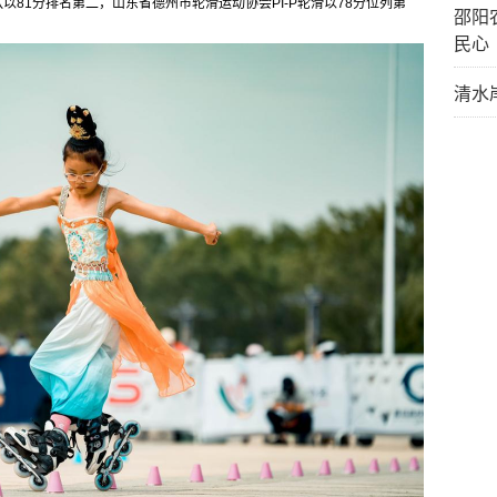
以81分排名第二，山东省德州市轮滑运动协会PI-P轮滑以78分位列第
邵阳
民心
清水