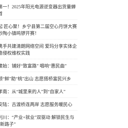
第一！2025年阳光电源逆变器出货量蝉
首
起 匠心聚！乡宁县第二届空心月饼大赛
砂陶小镇鸣锣开赛！
携手共建清朗网络空间 爱玛分享实体企
络侵权维权实践
建始：铺好“致富路” 唱响“惠民曲”
领“鲜”助“桃”出山 志愿搭桥富民兴乡
孝南：从“城里来的人”到“自家人”
安陆：古渡桥连两岸 志愿服务暖民心
利川：“产业+就业”双驱动 解锁民生与
“新路子”