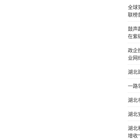
全球
联榜
鼓声
在紫
政企
业网
湖北
一路
湖北
湖北
湖北
增收