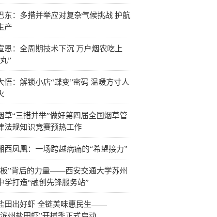
巴东：多措并举应对复杂气候挑战 护航
生产
宣恩：全周期技术下沉 万户烟农吃上
丸”
大悟：解锁小店“蝶变”密码 温暖方寸人
火
烟草“三措并举”做好第四届全国烟草管
律法规知识竞赛预热工作
湘西凤凰：一场跨越病痛的“希望接力”
白板”背后的力量——西安交通大学苏州
中学打造“融创先锋服务站”
盐田出好虾 全链美味惠民生——
26“滨州盐田虾”开捕季正式启动