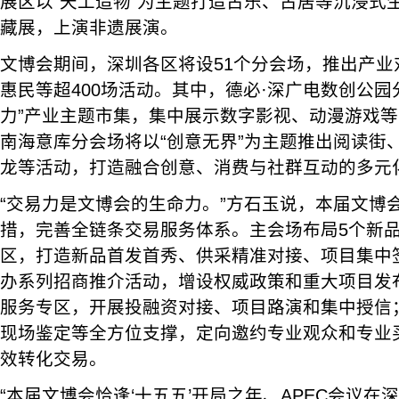
展区以“天工造物”为主题打造古乐、古居等沉浸式
藏展，上演非遗展演。
文博会期间，深圳各区将设51个分会场，推出产业
惠民等超400场活动。其中，德必·深广电数创公园
力”产业主题市集，集中展示数字影视、动漫游戏等
南海意库分会场将以“创意无界”为主题推出阅读街、
龙等活动，打造融合创意、消费与社群互动的多元
“交易力是文博会的生命力。”方石玉说，本届文博会
措，完善全链条交易服务体系。主会场布局5个新品
区，打造新品首发首秀、供采精准对接、项目集中
办系列招商推介活动，增设权威政策和重大项目发
服务专区，开展投融资对接、项目路演和集中授信
现场鉴定等全方位支撑，定向邀约专业观众和专业
效转化交易。
“本届文博会恰逢‘十五五’开局之年、APEC会议