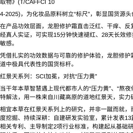
取物》(T/CAFFCI 10
4-2025)，为化妆品原料树立“标尺”，彰显国货源
在产品功效层面，龙胆修护霜直击泛红、干痒、反
经真人实证，可实现15分钟快速褪红、28天长效
敏感。
凭借扎实的功效数据与可靠的修护体验，龙胆修护
道中极具代表性的国货标杆。
红景天系列：SCI加冕，对抗“压力黄”
当干年本草智慧遇上现代都市人的“压力黄”、“熬夜
特解法，用一株来自川藏高原的道地红景天，实力
相宜本草在红景天系列上的研究，并非一蹴而就，而
度挖掘、持续深耕：自建硏发实验室，累计发表13
相关专利、主导制定2项行业标准，构建起从基础