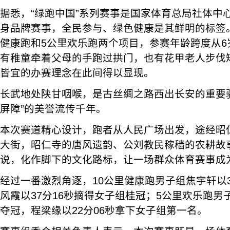
据悉，“绿跑中国”系列赛事是国家体育总局社体中
身品牌赛事，全民参与、绿色健康是其鲜明的标签。
健康跑和5公里欢乐跑两个项目，参赛年龄跨度从6
有稚童牵着父母的手跑过拱门，也有花甲老人步伐
皆宜的办赛理念在此间得以显现。
长武地处陕甘咽喉，是古丝绸之路西出长安的重要
屏障”的美誉流传千年。
本次赛道精心设计，跑者从人民广场出发，途经昭
大街，昭仁寺的唐风遗韵、公刘教民稼穑的农耕故
说，化作脚下的文化路标，让一场群众体育赛事成
经过一番激烈角逐，10公里健康跑男子组焦宇轩以3
风霞以37分16秒摘得女子组桂冠；5公里欢乐跑男子
夺冠，程梁缘以22分06秒拿下女子组第一名。