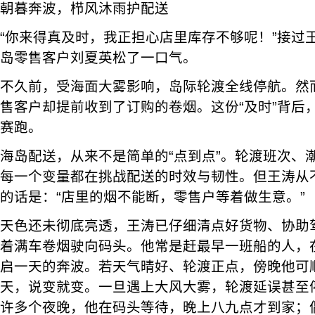
朝暮奔波，栉风沐雨护配送
“你来得真及时，我正担心店里库存不够呢！”接过
岛零售客户刘夏英松了一口气。
不久前，受海面大雾影响，岛际轮渡全线停航。然而
售客户却提前收到了订购的卷烟。这份“及时”背后
赛跑。
海岛配送，从来不是简单的“点到点”。轮渡班次、
每一个变量都在挑战配送的时效与韧性。但王涛从
的话是：“店里的烟不能断，零售户等着做生意。”
天色还未彻底亮透，王涛已仔细清点好货物、协助
着满车卷烟驶向码头。他常是赶最早一班船的人，
启一天的奔波。若天气晴好、轮渡正点，傍晚他可
天，说变就变。一旦遇上大风大雾，轮渡延误甚至
许多个夜晚，他在码头等待，晚上八九点才到家；