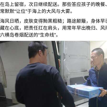
在岛上留宿，次日继续配送。那些答应孩子的晚餐
常默默“让位”于海上的大风与大雾。
海风日晒，皮肤变得黝黑粗糙；路途颠簸，身体早
藏在心底，把责任扛在肩头，用常年早出晚归、风
六横岛卷烟配送的“生命线”。