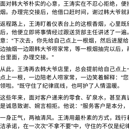
面对韩大爷朴实的心意，王涛实在不忍心拒绝，便
烟。办理完交接后，他借口赶时间，谢过韩大爷就
返程路上，王涛盯着仪表台上的这根香烟，心里既
后，他便立即将事情经过跟送货部主任讲述了一遍
意：“下次去，你先给自己点上一根烟，然后进屋
边抽烟一边跟韩大爷唠家常，等一根烟抽完以后，
台里面，办理交接。”
从此，王涛再去韩大爷店里，总会提前给自己点上
点上一根，一边陪老人唠家常，一边笑着解释：“
领啦。”既守住了纪律底线，也呵护了人情温暖。
这些年来，面对客户递来的零食、矿泉水，甚至真
是诚恳致谢、婉言相拒。他说：“服务客户是本分，不
一身正气，两袖清风。王涛用最朴素的方式，践行
洁承诺，在一次次“不拿不要”中，守住的不仅是纪