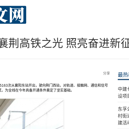
襄荆高铁之光 照亮奋进新
分享
最热
55163次从襄阳东站开出，驶向荆门西站，对轨道、接触网、通信和信号
中建
试，为全线在今年具备开通条件奠定了坚实基础。
设项
东孚
村街
建活