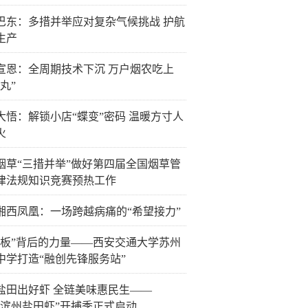
巴东：多措并举应对复杂气候挑战 护航
生产
宣恩：全周期技术下沉 万户烟农吃上
丸”
大悟：解锁小店“蝶变”密码 温暖方寸人
火
烟草“三措并举”做好第四届全国烟草管
律法规知识竞赛预热工作
湘西凤凰：一场跨越病痛的“希望接力”
白板”背后的力量——西安交通大学苏州
中学打造“融创先锋服务站”
盐田出好虾 全链美味惠民生——
26“滨州盐田虾”开捕季正式启动