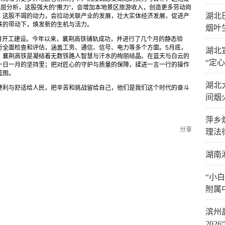
浅层分析，这股强大的“推力”，会增加本地景区旅游收入，创造更多劳动岗
湖北
，这股不竭的动力，会拉动关联产业的发展，壮大实体经济发展，促进产
铁的带动下，焕发新的生机与活力。
烟叶
9月开工建设。今年以来，襄荆高铁铺轨成功，并进行了几个月的静态验
行全面检查和评估，涵盖工务、通信、信号、电力等多个方面。5月底，
湖北
，襄荆高铁是凝结着无数铁路人智慧与汗水的绚丽结晶。在蓝天与白云的
“定心
一日一月的坚持里；把对匠心的守护与质量的保障，揉进一言一行的操作
蓝图。
湖北
便利与舒适给人民，把辛苦和挑战留给自己，他们是我们这个时代的奋斗
间烟
萍乡
分享
理法
湖南
“小
附属
滨州
20