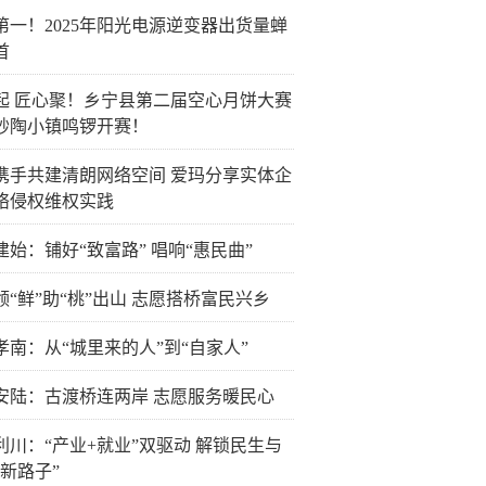
第一！2025年阳光电源逆变器出货量蝉
首
起 匠心聚！乡宁县第二届空心月饼大赛
砂陶小镇鸣锣开赛！
携手共建清朗网络空间 爱玛分享实体企
络侵权维权实践
建始：铺好“致富路” 唱响“惠民曲”
领“鲜”助“桃”出山 志愿搭桥富民兴乡
孝南：从“城里来的人”到“自家人”
安陆：古渡桥连两岸 志愿服务暖民心
利川：“产业+就业”双驱动 解锁民生与
“新路子”