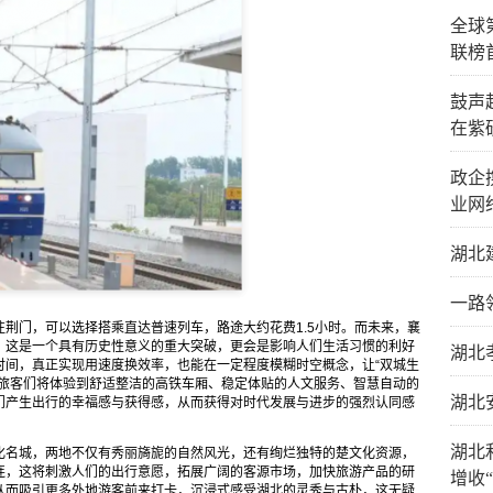
全球
联榜
鼓声
在紫
政企
业网
湖北
一路
荆门，可以选择搭乘直达普速列车，路途大约花费1.5小时。而未来，襄
。这是一个具有历史性意义的重大突破，更会是影响人们生活习惯的利好
湖北
时间，真正实现用速度换效率，也能在一定程度模糊时空概念，让“双城生
，旅客们将体验到舒适整洁的高铁车厢、稳定体贴的人文服务、智慧自动的
湖北
们产生出行的幸福感与获得感，从而获得对时代发展与进步的强烈认同感
湖北
化名城，两地不仅有秀丽旖旎的自然风光，还有绚烂独特的楚文化资源，
连，这将刺激人们的出行意愿，拓展广阔的客源市场，加快旅游产品的研
增收
从而吸引更多外地游客前来打卡，沉浸式感受湖北的灵秀与古朴，这无疑