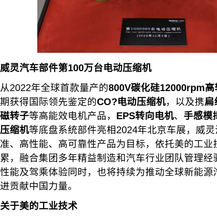
威灵汽车部件
第
100万台
电动压缩机
从2022年全球首款量产的
800V碳化硅12000rp
期获得国际领先鉴定的
CO
?
电动压缩机
，以及携
扁
磁转子
等高能效电机产品，
EPS转向电机
、
手感模
压缩机
等底盘系统部件亮相2024年北京车展，威
准、高性能、高可靠性产品为目标，依托美的工业
累，融合集团多年精益制造和汽车行业团队管理经
性能及驾乘体验同时，也将持续为推动全球新能源
进贡献中国力量。
关于美的工业技术